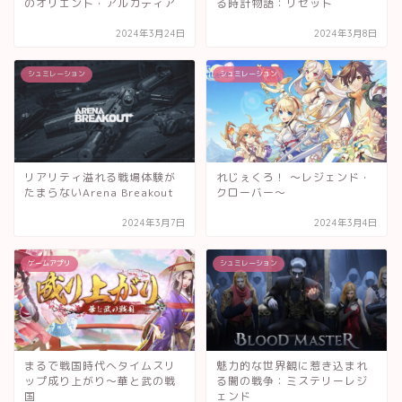
のオリエント・アルカディア
る時計物語：リセット
2024年3月24日
2024年3月8日
シュミレーション
シュミレーション
リアリティ溢れる戦場体験が
れじぇくろ！ ～レジェンド・
たまらないArena Breakout
クローバー～
2024年3月7日
2024年3月4日
ゲームアプリ
シュミレーション
まるで戦国時代へタイムスリ
魅力的な世界観に惹き込まれ
ップ成り上がり～華と武の戦
る闇の戦争：ミステリーレジ
国
ェンド