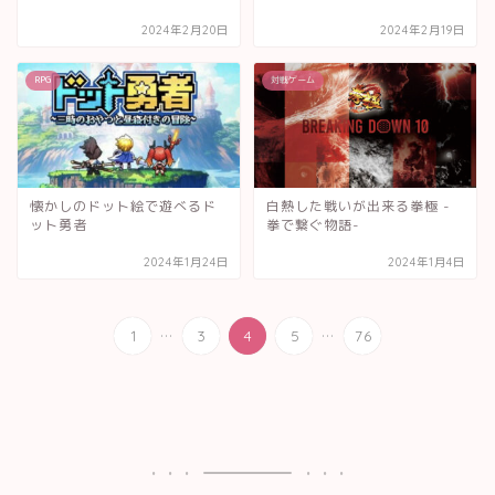
2024年2月20日
2024年2月19日
RPG
対戦ゲーム
懐かしのドット絵で遊べるド
白熱した戦いが出来る拳極 -
ット勇者
拳で繋ぐ物語-
2024年1月24日
2024年1月4日
...
...
1
3
4
5
76