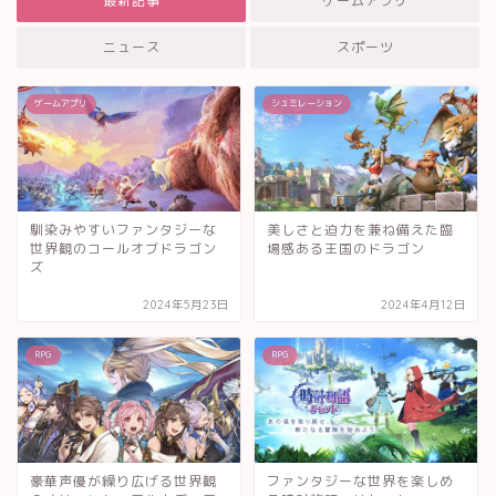
最新記事
ゲームアプリ
ニュース
スポーツ
ゲームアプリ
シュミレーション
馴染みやすいファンタジーな
美しさと迫力を兼ね備えた臨
世界観のコールオブドラゴン
場感ある王国のドラゴン
ズ
2024年5月23日
2024年4月12日
RPG
RPG
豪華声優が繰り広げる世界観
ファンタジーな世界を楽しめ