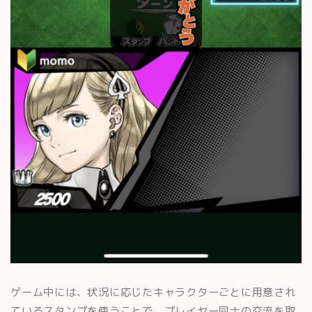
ゲーム中には、状況に応じたキャラクターごとに用意され
ているスタンプを使うことで、プレイヤー同士の交流を取