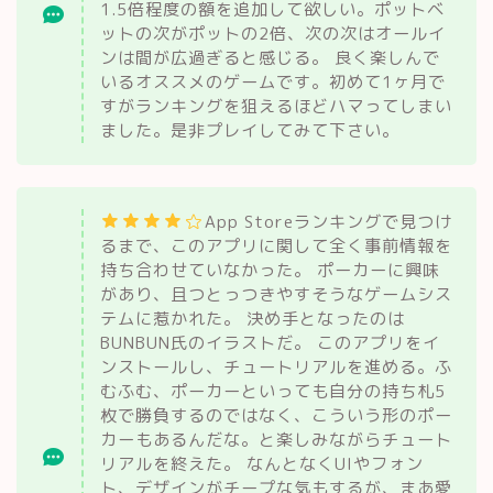
1.5倍程度の額を追加して欲しい。ポットベ
ットの次がポットの2倍、次の次はオールイ
ンは間が広過ぎると感じる。 良く楽しんで
いるオススメのゲームです。初めて1ヶ月で
すがランキングを狙えるほどハマってしまい
ました。是非プレイしてみて下さい。
App Storeランキングで見つけ
るまで、このアプリに関して全く事前情報を
持ち合わせていなかった。 ポーカーに興味
があり、且つとっつきやすそうなゲームシス
テムに惹かれた。 決め手となったのは
BUNBUN氏のイラストだ。 このアプリをイ
ンストールし、チュートリアルを進める。ふ
むふむ、ポーカーといっても自分の持ち札5
枚で勝負するのではなく、こういう形のポー
カーもあるんだな。と楽しみながらチュート
リアルを終えた。 なんとなくUIやフォン
ト、デザインがチープな気もするが、まあ愛