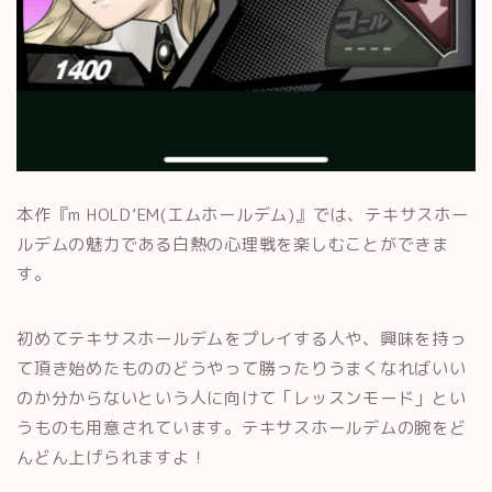
本作『m HOLD’EM(エムホールデム)』では、テキサスホー
ルデムの魅力である白熱の心理戦を楽しむことができま
す。
初めてテキサスホールデムをプレイする人や、興味を持っ
て頂き始めたもののどうやって勝ったりうまくなればいい
のか分からないという人に向けて「レッスンモード」とい
うものも用意されています。テキサスホールデムの腕をど
んどん上げられますよ！