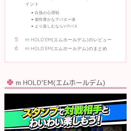
イント
白熱の心理戦
個性豊かなアバター達
より楽しむならVIPパス
m HOLD’EM(エムホールデム)のレビュー
m HOLD’EM(エムホールデム)のまとめ
m HOLD’EM(エムホールデム)