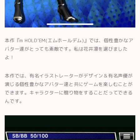
本作『m HOLD’EM(エムホールデム)』では、個性豊かなア
バター達がとっても素敵です。私は花井凛を選びました
よ！
本作では、有名イラストレーターがデザイン＆有名声優が
演じる個性豊かなアバター達と共にゲームを楽しむことが
できます。キャラクターに贈り物をすることだってできる
んです。