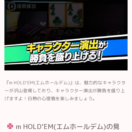
『m HOLD’EM(エムホールデム)』は、魅力的なキャラクタ
ーが沢山登場しており、キャラクター演出が勝負を盛り上
げますよ！白熱の心理戦を楽しみましょう。
m HOLD’EM(エムホールデム)の見