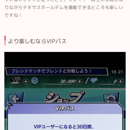
りながらテキサスホールデムを堪能できるところも楽しい
ですね！
より楽しむならVIPパス