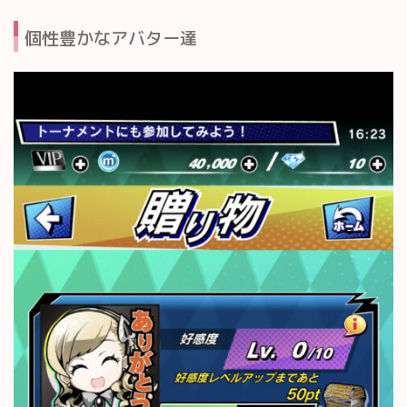
個性豊かなアバター達