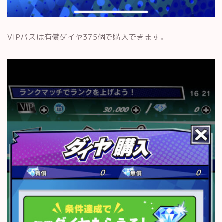
VIPパスは有償ダイヤ375個で購入できます。