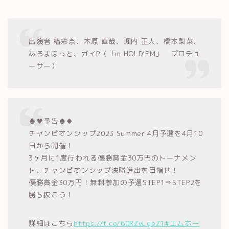
出演者 椿彩奈、木原 直哉、堀内 正人、橋本梨菜、
あろまほっと、ガイP（「m HOLD’EM」 プロデュ
ーサー）
♣️♥️予告♠️♦️
チャンピオンシップ2023 Summer 4月予選を4月10
日から開催！
3ヶ月に1度行われる優勝賞金30万円のトーナメン
ト、チャンピオンシップ決勝進出を目指せ！
優勝賞金30万円！無料参加の予選STEP1⇒STEP2を
勝ち抜こう！
詳細はこちら
https://t.co/60RZvLqeZ1
#エムホー