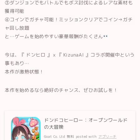
③ダンジョンでもバトルでもボス討伐によるレアな素材も
獲得可能
④コインでガチャ可能！ミッションクリアでコイン→ガチ
ャ回し放題
と…ゲームを始めやすい豪華報酬がたくさん
今は、
『
ドンヒロ
』ｘ『
KizunaAI
』コラボ開催中という
事もあり…
本作が激熱状態！
本作を始めるなら絶好のチャンス、ぜひお試しを！
ドンドコヒーロー：オープンワールド
の大冒険
Goat Co. Ltd
無料
posted with
アプリーチ