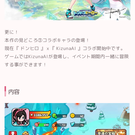
更に！
本作の見どころ③コラボキャラの登場！
現在
『
ドンヒロ
』ｘ『
KizunaAI
』コラボ開始中です。
ゲームでは
KizunaAIが登場し、イベント期間内一緒に冒険
する事ができます！
内容