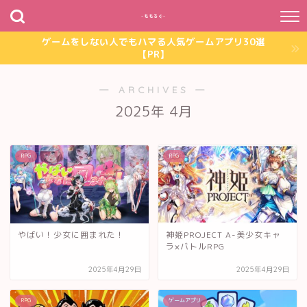
~ももろぐ~
ゲームをしない人でもハマる人気ゲームアプリ30選
【PR】
― ARCHIVES ―
2025年 4月
RPG
RPG
やばい！少女に囲まれた！
神姫PROJECT A-美少女キャ
ラ×バトルRPG
2025年4月29日
2025年4月29日
RPG
ゲームアプリ