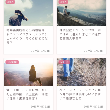
芸能人
芸能人
徳井義実脱税で出演番組降
株式会社チューリップ世田谷
板？テラスハウス（テラハ）
の場所（住所）はどこ？徳井
しゃべくり、今くらはどうな
義実個人事務所
る？
2019年10月24日
2019年10月24日
テレビ番組
ニュース
坂下千里子、NHK特番、即位
ベビースターラーメンヒカキ
礼正殿の儀、炎上動画、場違
ン味の評価は美味しい？まず
い理由！出演理由は？
い？感想まとめ
2019年10月22日
2019年10月22日