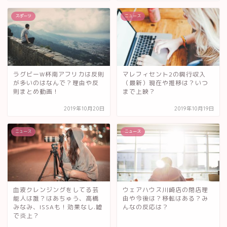
スポーツ
ニュース
ラグビーW杯南アフリカは反則
マレフィセント2の興行収入
が多いのはなんで？理由や反
（最新）現在や推移は？いつ
則まとめ動画！
まで上映？
2019年10月20日
2019年10月19日
ニュース
ニュース
血液クレンジングをしてる芸
ウェアハウス川崎店の閉店理
能人は誰？はあちゅう、高橋
由や今後は？移転はある？み
みなみ、ISSAも！効果なし.嘘
んなの反応は？
で炎上？