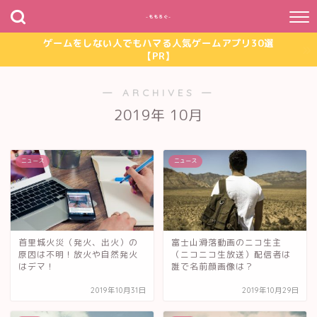
~ももろぐ~
ゲームをしない人でもハマる人気ゲームアプリ30選
【PR】
― ARCHIVES ―
2019年 10月
ニュース
ニュース
首里城火災（発火、出火）の
富士山滑落動画のニコ生主
原因は不明！放火や自然発火
（ニコニコ生放送）配信者は
はデマ！
誰で名前顔画像は？
2019年10月31日
2019年10月29日