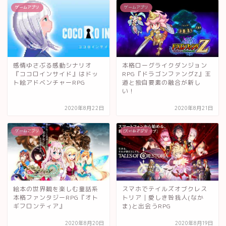
ゲームアプリ
ゲームアプリ
感情ゆさぶる感動シナリオ
本格ローグライクダンジョン
『ココロインサイド』はドッ
RPG『ドラゴンファングZ』王
ト絵アドベンチャーRPG
道と独自要素の融合が新し
い！
2020年8月22日
2020年8月21日
ゲームアプリ
ゲームアプリ
絵本の世界観を楽しむ童話系
スマホでテイルズオブクレス
本格ファンタジーRPG『オト
トリア｜愛しき咎我人(なか
ギフロンティア』
ま)と出会うRPG
2020年8月20日
2020年8月19日