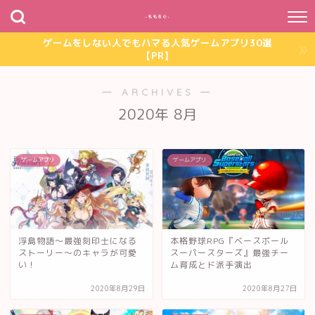
~ももろぐ~
ゲームをしない人でもハマる人気ゲームアプリ30選
【PR】
― ARCHIVES ―
2020年 8月
ゲームアプリ
ゲームアプリ
浮島物語～最強刻印士になる
本格野球RPG『ベースボール
ストーリー～のキャラが可愛
スーパースターズ』最強チー
い！
ム育成とド派手演出
2020年8月29日
2020年8月27日