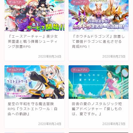
ゲームアプリ
ゲームアプリ
『エースアーチャー』美少女
『ホウチ&ドラゴンズ』放置し
英霊達と戦う弾幕シューティ
て最強ドラゴンに進化させる
ング放置RPG
育成RPG！
2020年8月26日
2020年8月25日
ゲームアプリ
ゲームアプリ
星空の平和を守る魔法冒険
田舎の夏のノスタルジック短
RPG『ラストエトワール：自
編アドベンチャー『探しもの
由への軌跡』
は、夏ですか。』
2020年8月24日
2020年8月23日