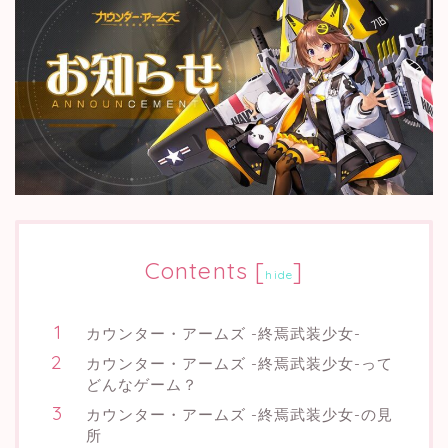
Contents
[
]
hide
カウンター・アームズ -終焉武装少女-
カウンター・アームズ -終焉武装少女-って
どんなゲーム？
カウンター・アームズ -終焉武装少女-の見
所