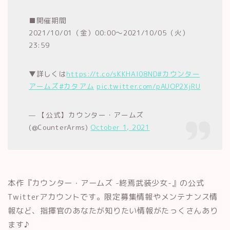
■開催期間
2021/10/01（金）00:00～2021/10/05（火）
23:59
▼詳しくは
https://t.co/sKKHAl08ND
#カウンター
アームズ
#カタアム
pic.twitter.com/pAUOP2XjRU
— 【公式】カウンター・アームズ
(@CounterArms)
October 1, 2021
本作『カウンター・アームズ -終焉武装少女-』の公式
Twitterアカウントです。
限定募集情報やメンテナンス情
報など、指揮官のあなたが知りたい情報がたっくさんあり
ます♪