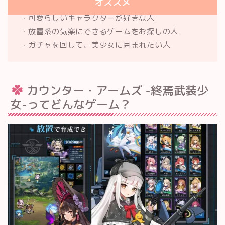
オススメ
・可愛らしいキャラクターが好きな人
・放置系の気楽にできるゲームをお探しの人
・ガチャを回して、美少女に囲まれたい人
カウンター・アームズ -終焉武装少
女-ってどんなゲーム？