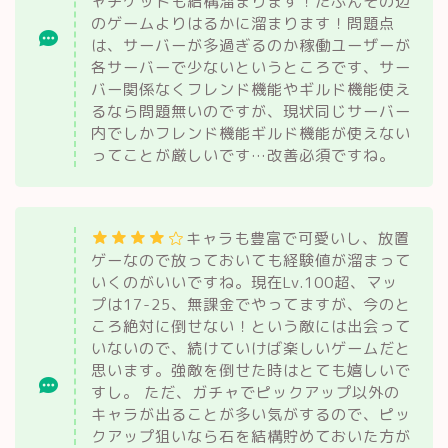
ャチケットも結構溜まります！たぶんその辺
のゲームよりはるかに溜まります！問題点
は、サーバーが多過ぎるのか稼働ユーザーが
各サーバーで少ないというところです、サー
バー関係なくフレンド機能やギルド機能使え
るなら問題無いのですが、現状同じサーバー
内でしかフレンド機能ギルド機能が使えない
ってことが厳しいです…改善必須ですね。
キャラも豊富で可愛いし、放置
ゲーなので放っておいても経験値が溜まって
いくのがいいですね。現在Lv.100超、マッ
プは17-25、無課金でやってますが、今のと
ころ絶対に倒せない！という敵には出会って
いないので、続けていけば楽しいゲームだと
思います。強敵を倒せた時はとても嬉しいで
すし。 ただ、ガチャでピックアップ以外の
キャラが出ることが多い気がするので、ピッ
クアップ狙いなら石を結構貯めておいた方が