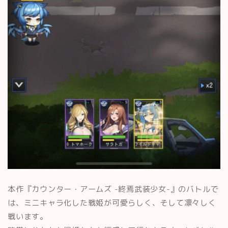
本作『カウンター・アームズ -終焉武装少女-』のバトルで
は、ミニキャラ化した戦姫が可愛らしく、そして凛々しく
戦います。