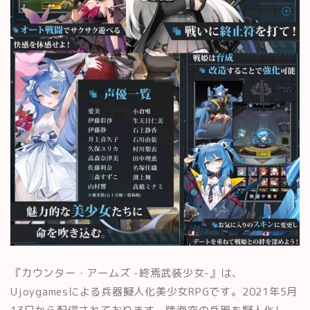
『カウンター・アームズ -終焉武装少女-』は、
Ujoygamesによる兵器擬人化美少女RPGです。2021年5月