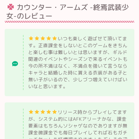
カウンター・アームズ -終焉武装少
女-のレビュー
いつも楽しく遊ばせて頂いてま
す。正直課金をしないとこのゲームをきちん
と楽しむ事は難しいとは思いますが、ギルド
関連のイベントやシーズンで来るイベントも
今の所不満はなく、不満点を強いて言うなら
キャラと結婚した時に貰える衣装がある子と
無い子がいるので、少しづつ増えていけばい
いなと思います。
リリース時からプレイしてます
が、システム的にはAFKアリーナかな、課金
要素はもちろんソシャゲなのでありますが無
課金微課金でも毎日プレイしてれば石もガチ