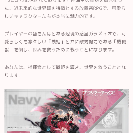
13日から配信されております。陸海空の兵器を擬人化し
た、近未来的な世界観を特徴とする放置系RPGで、可愛ら
しいキャラクターたちが本当に魅力的です。
プレイヤーの皆さんはとある辺境の惑星ガラズィオで、可
愛らしくも凛々しい「戦姫」と共に敵対勢力である「機械
獣」を倒し、世界を救うために戦うことになります。
あなたは、指揮官として戦姫を導き、世界を救うこととな
ります。