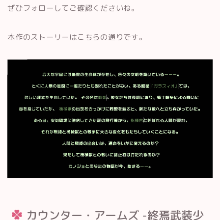
ぜひフォローしてご確認くださいね。
本作のストーリーはこちらの通りです。
カウンター・アームズ -終焉武装少