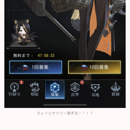
ちょっとセクシー過ぎる！！！？