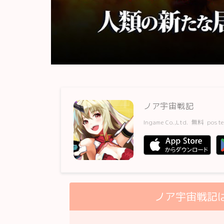
ノア宇宙戦記
Ingame Co.,Ltd.
無料
poste
ノア宇宙戦記