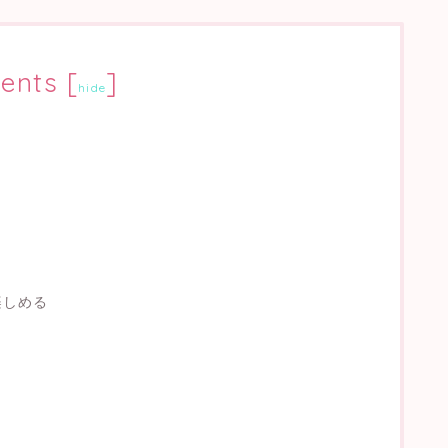
ents
[
]
hide
楽しめる