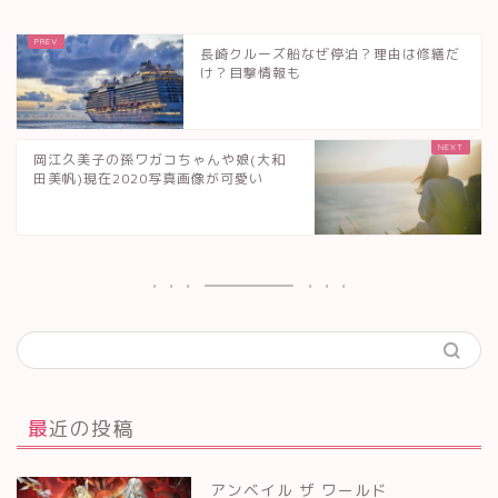
長崎クルーズ船なぜ停泊？理由は修繕だ
け？目撃情報も
岡江久美子の孫ワガコちゃんや娘(大和
田美帆)現在2020写真画像が可愛い
最近の投稿
アンベイル ザ ワールド