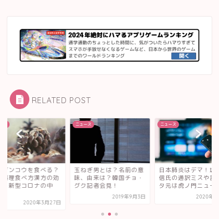
RELATED POST
ース
ニュース
ニュース
ねぎ男とは？名前の意
日本肺炎はデマ！坂東忠
センザンコウを食べ
、由来は？韓国チョ・
信氏の通訳ミスや誤訳ネ
味や料理食べ方漢方
ク記者会見！
タ元は虎ノ門ニュース
能も！新型コロナの
間...
2019年9月3日
2020年3月4日
2020年3月