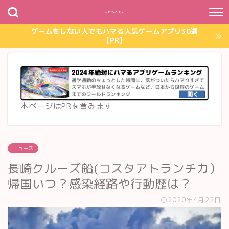
~ももろぐ~
ゲームをしない人でもハマる人気ゲームアプリ30選
【PR】
本ページはPRを含みます
ニュース
長崎クルーズ船(コスタアトランチカ）
帰国いつ？感染経路や行動歴は？
2020年4月22日