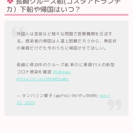
長崎クルーズ船(コスタアトランチ
カ）下船や帰国はいつ？
外国人は言語など様々な問題で医療機関を圧迫す
る。感染者の帰国は人道上困難だろうから、無症状
の乗員だけでも今のうちに帰国させてほしい。
長崎に停泊中のクルーズ船 新たに乗員33人の新型
コロナ感染を確認
#ldnews
https://t.co/sYfbN6SqWc
— タンバリン華子 (@eFbCrlNlYFu3N8R)
April
22, 2020