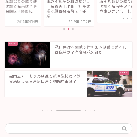
舘和彦副会長の煽り運
東急不動産の脳波センサ
埼玉県越谷の煽り運
相手は誰で名前は？ド
ー装着炎上理由！社長は
は誰で名前特定？顔
レコ映像は？経歴に
誰で顔画像名前は？従
や車のナンバーも
.
業...
2020年6
2019年9月4日
2019年10月2日
秋田県庁へ爆破予告の犯人は誰で顔名前
画像特定？有名な花火師か
福岡立てこもり男は誰で顔画像特定？飲
食店はうなぎ屋黒田屋で動機理由は？