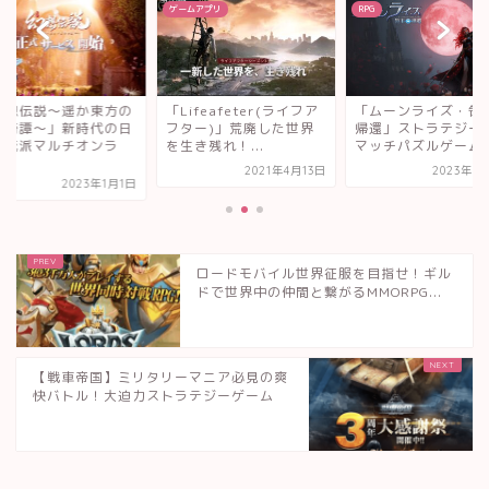
ムアプリ
RPG
RPG
ifeafeter(ライフア
「ムーンライズ・領主の
「幻想伝説〜遥か東
ター)」荒廃した世界
帰還」ストラテジー系3
冒険奇譚〜」新時代
き残れ！...
マッチパズルゲーム
本正統派マルチオン
イ...
2021年4月13日
2023年7月10日
2023年
ロードモバイル世界征服を目指せ！ギル
ドで世界中の仲間と繋がるMMORPG...
【戦車帝国】ミリタリーマニア必見の爽
快バトル！大迫力ストラテジーゲーム