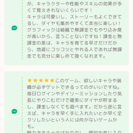
が、キャラクターや性能やスキルの効果が多
くて覚えきれないくらいです！
キャラは可愛いし、ストーリーもよくできて
るし、ダイヤも集めやすくて本当に楽しい！
グラフィックは綺麗で無課金でもやり込み度
が高いから、言うことないですね！課金と無
課金の差は、キャラを育てる早さだけだか
ら、地道にコツコツとやれる人であれば無課
金でも充分に楽しめて強くなれます。
このゲーム、欲しいキャラや装
備が必ずゲットできるってのがいいですね。
毎日ログインやデイリーミッションしたり気
長にやりこむだけで確実にダイヤが貯まる
し、課金しなくても遊べます。だから逆に言
えば、キャラを早く手に入れたいとか早く全
クリしたいという人には向かないゲームか
も。
魅力あるキャラばかりだし、絶対お気に入り