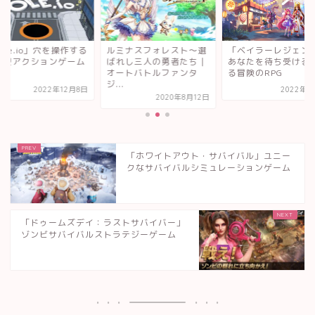
ミナスフォレスト〜選
「ベイラーレジェンド」
「Hole.io」穴を操
れし三人の勇者たち｜
あなたを待ち受ける心踊
対戦型アクションゲ
ートバトルファンタ
る冒険のRPG
.
2022年8月8日
2022年12
2020年8月12日
「ホワイトアウト・サバイバル」ユニー
クなサバイバルシミュレーションゲーム
「ドゥームズデイ：ラストサバイバー」
ゾンビサバイバルストラテジーゲーム